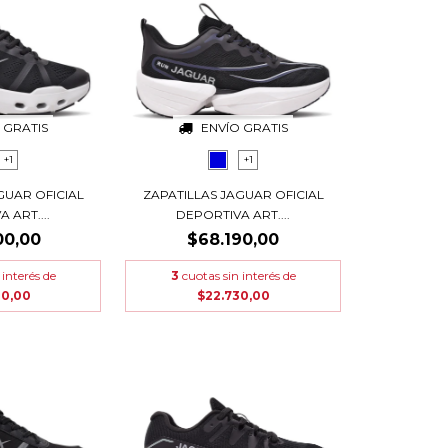
 GRATIS
ENVÍO GRATIS
+1
+1
GUAR OFICIAL
ZAPATILLAS JAGUAR OFICIAL
 ART....
DEPORTIVA ART....
00,00
$68.190,00
 interés de
3
cuotas sin interés de
00,00
$22.730,00