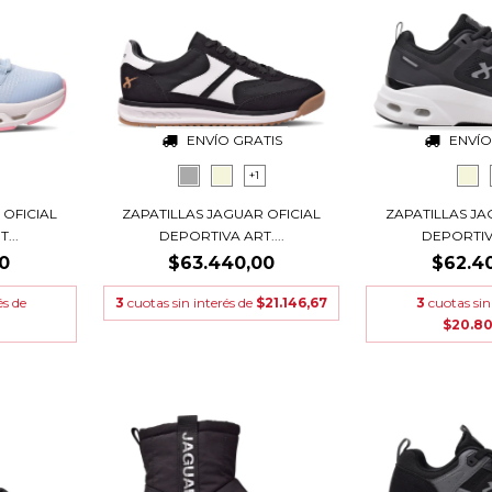
ENVÍO GRATIS
ENVÍO
+1
 OFICIAL
ZAPATILLAS JAGUAR OFICIAL
ZAPATILLAS JA
...
DEPORTIVA ART....
DEPORTIVA
0
$63.440,00
$62.4
és de
3
cuotas sin interés de
$21.146,67
3
cuotas sin
$20.8