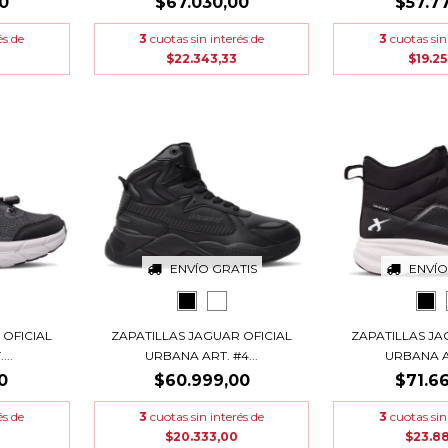
0
$67.030,00
$57.7
és de
3
cuotas sin interés de
3
cuotas sin
$22.343,33
$19.25
ENVÍO GRATIS
ENVÍO
 OFICIAL
ZAPATILLAS JAGUAR OFICIAL
ZAPATILLAS JA
..
URBANA ART. #4...
URBANA AR
0
$60.999,00
$71.6
és de
3
cuotas sin interés de
3
cuotas sin
$20.333,00
$23.8