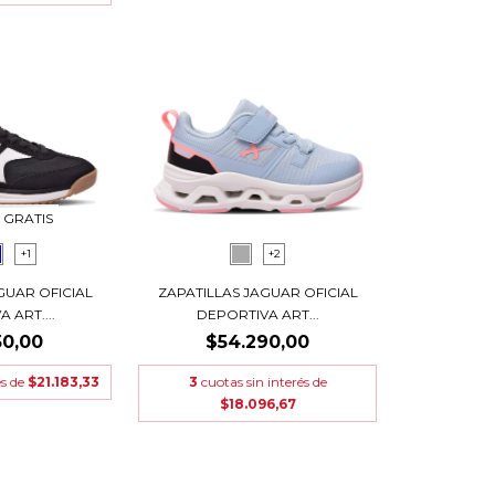
 GRATIS
+1
+2
GUAR OFICIAL
ZAPATILLAS JAGUAR OFICIAL
 ART....
DEPORTIVA ART...
50,00
$54.290,00
és de
$21.183,33
3
cuotas sin interés de
$18.096,67