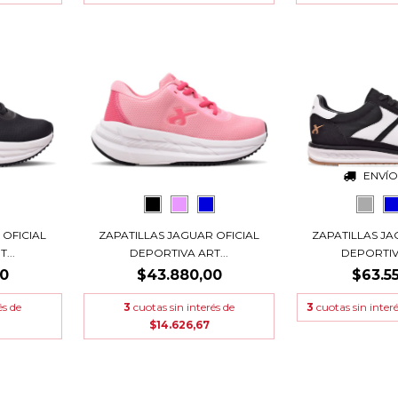
ENVÍO
 OFICIAL
ZAPATILLAS JAGUAR OFICIAL
ZAPATILLAS JA
...
DEPORTIVA ART...
DEPORTIVA
00
$43.880,00
$63.5
és de
3
cuotas sin interés de
3
cuotas sin inter
$14.626,67