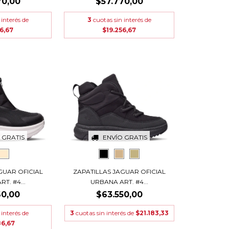
70,00
$57.770,00
 interés de
3
cuotas sin interés de
6,67
$19.256,67
 GRATIS
ENVÍO GRATIS
GUAR OFICIAL
ZAPATILLAS JAGUAR OFICIAL
T. #4...
URBANA ART. #4...
60,00
$63.550,00
 interés de
3
cuotas sin interés de
$21.183,33
86,67