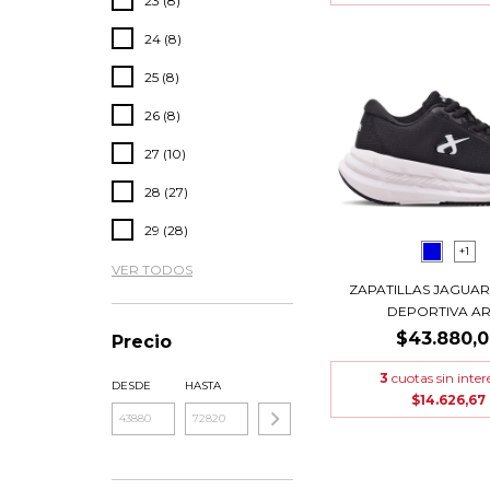
23 (8)
24 (8)
25 (8)
26 (8)
27 (10)
28 (27)
29 (28)
+1
VER TODOS
ZAPATILLAS JAGUAR
DEPORTIVA ART
$43.880,
Precio
3
cuotas sin inter
DESDE
HASTA
$14.626,67