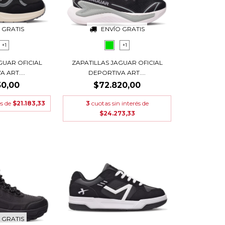
 GRATIS
ENVÍO GRATIS
+1
+1
GUAR OFICIAL
ZAPATILLAS JAGUAR OFICIAL
 ART....
DEPORTIVA ART....
50,00
$72.820,00
és de
$21.183,33
3
cuotas sin interés de
$24.273,33
 GRATIS