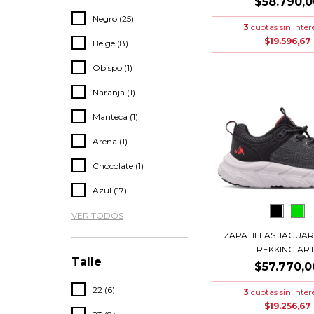
$58.790,0
Negro (25)
3
cuotas sin inter
$19.596,67
Beige (8)
Obispo (1)
Naranja (1)
Manteca (1)
Arena (1)
Chocolate (1)
Azul (17)
VER TODOS
ZAPATILLAS JAGUAR
TREKKING ART..
Talle
$57.770,0
22 (6)
3
cuotas sin inter
$19.256,67