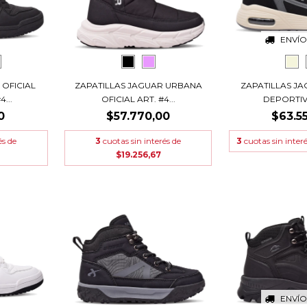
ENVÍO
 OFICIAL
ZAPATILLAS JAGUAR URBANA
ZAPATILLAS JA
...
OFICIAL ART. #4...
DEPORTIVA
0
$57.770,00
$63.5
és de
3
cuotas sin interés de
3
cuotas sin inter
$19.256,67
ENVÍO