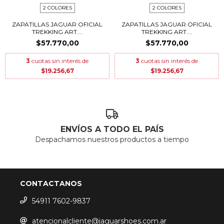
2 COLORES
2 COLORES
ZAPATILLAS JAGUAR OFICIAL
ZAPATILLAS JAGUAR OFICIAL
TREKKING ART....
TREKKING ART....
$57.770,00
$57.770,00
3
cuotas sin interés de
3
cuotas sin interés de
$19.256,67
$19.256,67
ENVÍOS A TODO EL PAÍS
Despachamos nuestros productos a tiempo
CONTACTANOS
54911 7602-9837
atencionalcliente@jaguarshoes.com.ar