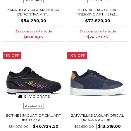
3 COLORES
2 COLORES
ZAPATILLAS JAGUAR OFICIAL
BOTA JAGUAR OFICIAL
DEPORTIVA ART...
TREKKING ART. #3143...
$54.290,00
$72.820,00
3
cuotas sin interés de
3
cuotas sin interés de
$18.096,67
$24.273,33
15
%
OFF
40
%
OFF
ENVÍO GRATIS
2 COLORES
BOTINES JAGUAR OFICIAL ART.
ZAPATILLAS JAGUAR OFICIAL
#5018 27 AL...
URBANA ART. #5...
$46.724,50
$13.518,00
$54.970,00
$22.530,00