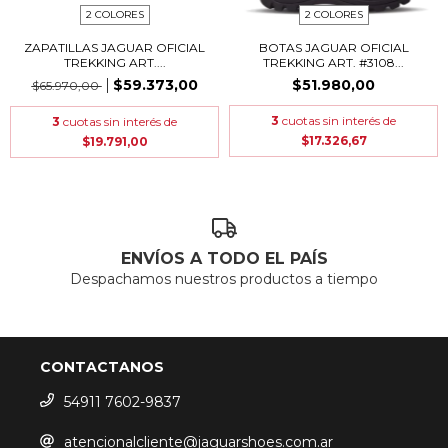
2 COLORES
2 COLORES
ZAPATILLAS JAGUAR OFICIAL
BOTAS JAGUAR OFICIAL
TREKKING ART....
TREKKING ART. #3108...
$59.373,00
$51.980,00
$65.970,00
3
cuotas sin interés de
3
cuotas sin interés de
$17.326,67
$19.791,00
ENVÍOS A TODO EL PAÍS
Despachamos nuestros productos a tiempo
CONTACTANOS
54911 7602-9837
atencionalcliente@jaguarshoes.com.ar