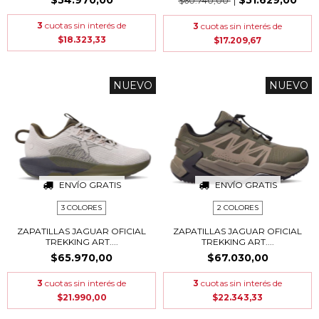
$54.970,00
$51.629,00
$60.740,00
3
cuotas sin interés de
3
cuotas sin interés de
$18.323,33
$17.209,67
NUEVO
NUEVO
ENVÍO GRATIS
ENVÍO GRATIS
3 COLORES
2 COLORES
ZAPATILLAS JAGUAR OFICIAL
ZAPATILLAS JAGUAR OFICIAL
TREKKING ART....
TREKKING ART....
$65.970,00
$67.030,00
3
cuotas sin interés de
3
cuotas sin interés de
$21.990,00
$22.343,33