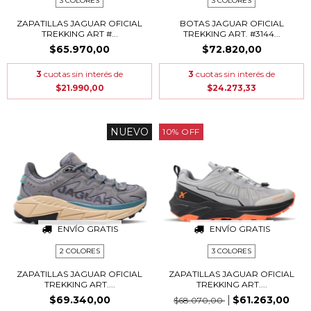
3 COLORES
3 COLORES
ZAPATILLAS JAGUAR OFICIAL
BOTAS JAGUAR OFICIAL
TREKKING ART #...
TREKKING ART. #3144...
$65.970,00
$72.820,00
3
cuotas sin interés de
3
cuotas sin interés de
$21.990,00
$24.273,33
NUEVO
10
%
OFF
ENVÍO GRATIS
ENVÍO GRATIS
2 COLORES
3 COLORES
ZAPATILLAS JAGUAR OFICIAL
ZAPATILLAS JAGUAR OFICIAL
TREKKING ART....
TREKKING ART....
$69.340,00
$61.263,00
$68.070,00