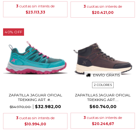
3
cuotas sin interés de
3
cuotas sin interés de
$23.113,33
$20.421,00
40
%
OFF
ENVÍO GRATIS
2 COLORES
ZAPATILLA JAGUAR OFICIAL
ZAPATILLAS JAGUAR OFICIAL
TREKKING ART. #...
TREKKING ART....
$32.982,00
$60.740,00
$54.970,00
3
cuotas sin interés de
3
cuotas sin interés de
$20.246,67
$10.994,00